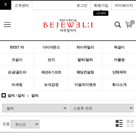
고객센터
로그인
회원가입
마이페이지
▲
+3,000
0
BEST 10
다이아몬드
하이주얼리
목걸이
귀걸이
반지
팔찌/발찌
커플링
순금/골드바
패션&기프트
웨딩컨설팅
단체제작
리세팅
보석감정
이달의이벤트
회사소개
팔찌 / 발찌
팔찌
정렬