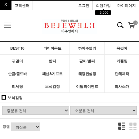
고객센터
로그인
회원가입
마이페이지
▲
+3,000
0
BEST 10
다이아몬드
하이주얼리
목걸이
귀걸이
반지
팔찌/발찌
커플링
순금/골드바
패션&기프트
웨딩컨설팅
단체제작
리세팅
보석감정
이달의이벤트
회사소개
보석감정
정렬