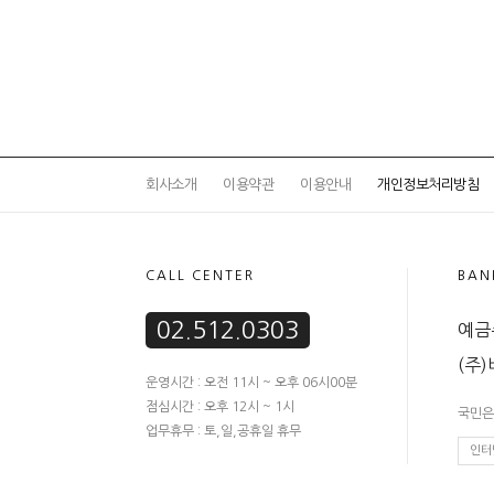
회사소개
이용약관
이용안내
개인정보처리방침
CALL CENTER
BAN
02.512.0303
예금주
(주
운영시간 : 오전 11시 ~ 오후 06시00분
점심시간 : 오후 12시 ~ 1시
국민은행
업무휴무 : 토,일,공휴일 휴무
인터