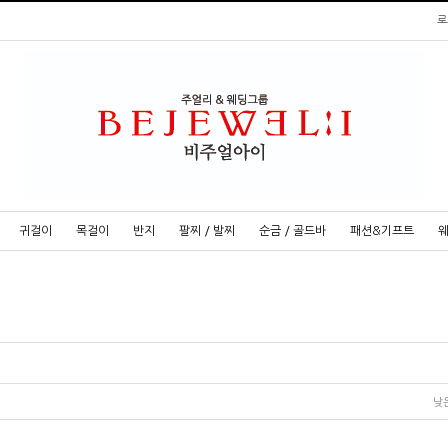
로
귀걸이
목걸이
반지
팔찌 / 발찌
순금 / 골드바
패션&기프트
낮