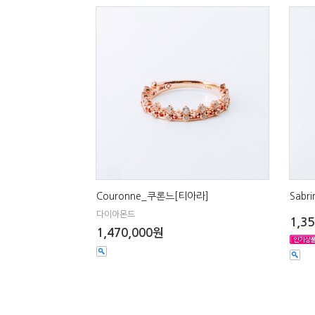
Couronne_쿠론느[티아라]
Sab
다이아몬드
1,3
1,470,000원