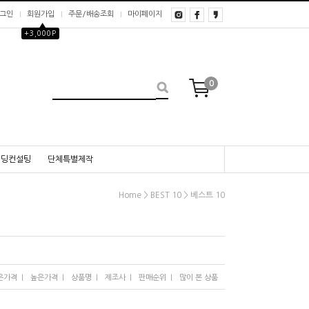
그인
회원가입
주문/배송조회
마이페이지
▲
+3,000P
0
웨딩컨설팅
단체특별제작
>
>
Home
BEST 10
베스트 10
I
I
I
I
I
은가격
높은가격
상품명
제조사
판매순위
많이 본 상품